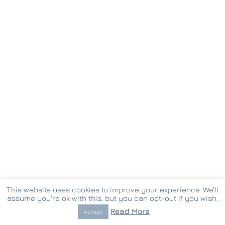
This website uses cookies to improve your experience. We'll
assume you're ok with this, but you can opt-out if you wish.
© Copyright 2017 -
2026 vostina.gr | Created by
Pappas Th.
Read More
Accept